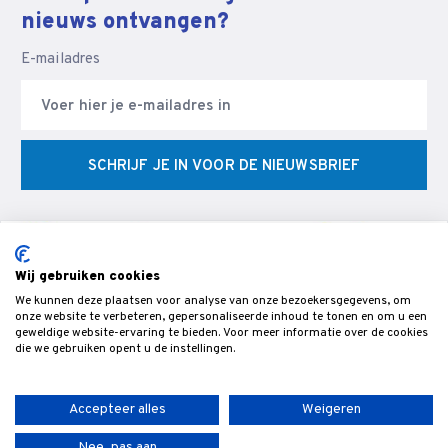
nieuws ontvangen?
E-mailadres
SCHRIJF JE IN VOOR DE NIEUWSBRIEF
Wij gebruiken cookies
We kunnen deze plaatsen voor analyse van onze bezoekersgegevens, om
© Veldman Slijptechniek - Slijperij & specialist in CNC
onze website te verbeteren, gepersonaliseerde inhoud te tonen en om u een
geweldige website-ervaring te bieden. Voor meer informatie over de cookies
gereedschappen & snijgereedschap voor de bewerking van hout,-
die we gebruiken opent u de instellingen.
metaal- en kunststof.
Accepteer alles
Weigeren
Nee, pas aan